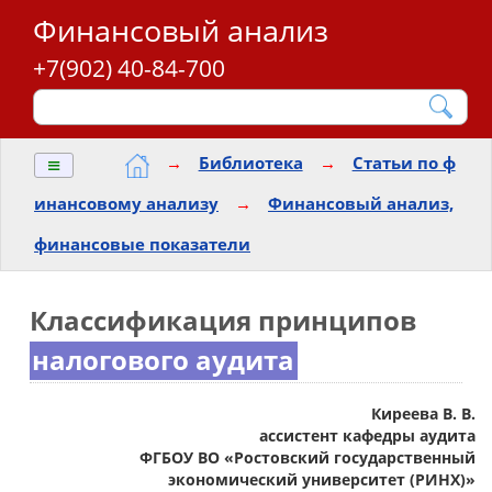
Финансовый анализ
+7(902) 40-84-700
≡
→
Библиотека
→
Статьи по ф
инансовому анализу
→
Финансовый анализ,
финансовые показатели
Классификация принципов
налогового аудита
Киреева В. В.
ассистент кафедры аудита
ФГБОУ ВО «Ростовский государственный
экономический университет (РИНХ)»