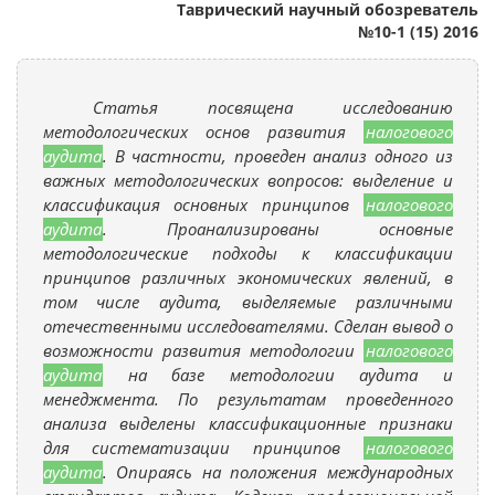
Таврический научный обозреватель
№10-1 (15) 2016
Статья посвящена исследованию
методологических основ развития
налогового
аудита
. В частности, проведен анализ одного из
важных методологических вопросов: выделение и
классификация основных принципов
налогового
аудита
. Проанализированы основные
методологические подходы к классификации
принципов различных экономических явлений, в
том числе аудита, выделяемые различными
отечественными исследователями. Сделан вывод о
возможности развития методологии
налогового
аудита
на базе методологии аудита и
менеджмента. По результатам проведенного
анализа выделены классификационные признаки
для систематизации принципов
налогового
аудита
. Опираясь на положения международных