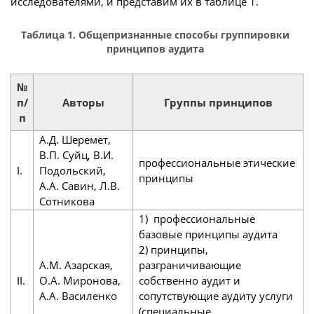
исследователями, и представим их в таблице 1.
Таблица 1. Общепризнанные способы группировки
принципов аудита
№
п/
Авторы
Группы принципов
п
A.Д. Шеремет,
В.П. Суйц, B.И.
профессиональные этические
I.
Подольский,
принципы
А.А. Савин, Л.В.
Сотникова
1) профессиональные
базовые принципы аудита
2) принципы,
А.М. Азарская,
разграничивающие
II.
О.А. Миронова,
собственно аудит и
А.А. Василенко
сопутствующие аудиту услуги
(специальные