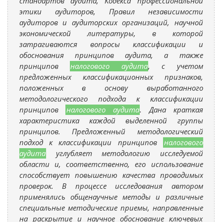
стандартов аудита, Кодекса профессиональной
этики аудиторов, Правил независимости
аудиторов и аудиторских организаций, научной
экономической литературы, в которой
затрагиваются вопросы классификации и
обоснования принципов аудита, а также
принципов
налогового аудита
, с учетом
предложенных классификационных признаков,
положенных в основу выработанного
методологического подхода к классификации
принципов
налогового аудита
. Дана краткая
характеристика каждой выделенной группы
принципов. Предложенный методологический
подход к классификации принципов
налогового
аудита
углубляет методологию исследуемой
области и, соответственно, его использование
способствует повышению качества проводимых
проверок. В процессе исследования автором
применялись общенаучные методы и различные
специальные методические приемы, направленные
на раскрытие и научное обоснование ключевых