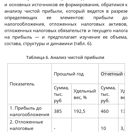
и основных источников ее формирования, обратимся к
анализу чистой прибыли, который ведется в разрезе
определяющих ее элементов: прибыли до
налогообложения, отложенных налоговых активов,
отложенных налоговых обязательств и текущего налога
на прибыль — и предполагает изучение ее объема,
состава, структуры и динамики (табл. 6).
Таблица 6. Анализ чистой прибыли
Прошлый год
Отчетный
год
Показатель
Сумма,
Сумма,
Удельный
Удел
тыс.
тыс.
вес, %
вес, 
руб
руб.
1. Прибыль до
385
192,5
460
139,
налогообложения
2. Отложенные
налоговые
-
10
3,0