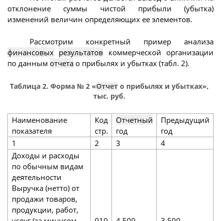
отклонение суммы чистой прибыли (убытка)
изменений величин определяющих ее элементов.
Рассмотрим конкретный пример анализа
финансовых
результатов
коммерческой организации
по данным
отчета
о прибылях и убытках (табл. 2).
Таблица 2. Форма № 2 «
Отчет
о прибылях и убытках»,
тыс. руб.
Наименование
Код
Отчетный
Предыдущий
показателя
стр.
год
год
1
2
3
4
Доходы и расходы
по обычным видам
деятельности
Выручка (нетто) от
продажи товаров,
продукции, работ,
услуг (за минусом
010
4 500
3 500