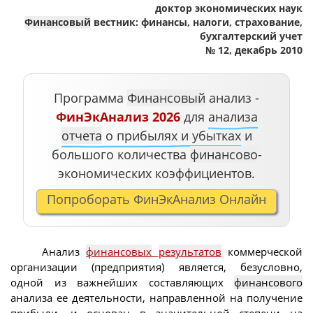
доктор экономических наук
Финансовый
вестник: финансы, налоги, страхование,
бухгалтерский yчет
№ 12, декабрь 2010
Программа
Финансовый
анализ -
ФинЭкАнализ 2026
для
анализа
отчета
о прибылях и убытках
и
большого количества
финансово
-
экономических коэффициентов.
Попроборать ФинЭкАнализ Онлайн
Анализ
финансовых
результатов
коммерческой
организации (предприятия) является, безусловно,
одной из важнейших составляющих
финансового
анализа ее деятельности, направленной на получение
прибыли, и основан в значительной степени на