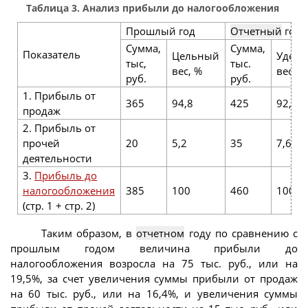
Таблица 3. Анализ прибыли до налогообложения
Прошлый год
Отчетный
год
Сумма,
Сумма,
Показатель
Цельный
Удел
тыс,
тыс.
вес, %
вес, %
руб.
руб.
1. Прибыль от
365
94,8
425
92,4
продаж
2. Прибыль от
прочей
20
5,2
35
7,6
деятельности
3.
Прибыль до
налогообложения
385
100
460
100
(стр. 1 + стр. 2)
Таким образом, в
отчетном
году по сравнению с
прошлым годом величина прибыли до
налогообложения возросла на 75 тыс. руб., или на
19,5%, за счет увеличения суммы прибыли от продаж
на 60 тыс. руб., или на 16,4%, и увеличения суммы