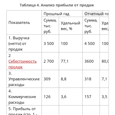
Таблица 4. Анализ прибыли от продаж
Прошлый гад
Отчетный
год
Сумма,
Сумма,
Показатель
Удельный
Удель
тыс.
тыс.
вес, %
вес, %
руб.
руб.
1. Выручка
(нетто) от
3 500
100
4 500
100
продаж
2
Себестоимость
2 700
77,1
3600
80,0
продаж
3.
Управленческие
309
8,8
318
7,1
расходы
4.
Коммерческие
126
3,6
157
3,5
расходы
5. Прибыль от
продаж (стр. 1 -