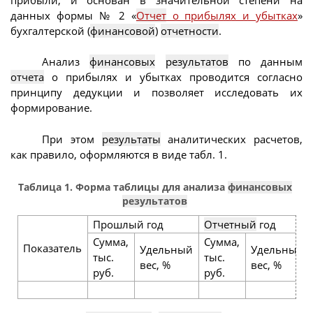
данных формы № 2 «
Отчет
о прибылях и убытках
»
бухгалтерской (
финансовой
)
отчетности
.
Анализ
финансовых
результатов
по данным
отчета
о прибылях и убытках проводится согласно
принципу дедукции и позволяет исследовать их
формирование.
При этом
результаты
аналитических расчетов,
как правило, оформляются в виде табл. 1.
Таблица 1. Форма таблицы для анализа
финансовых
результатов
Прошлый год
Отчетный
год
Сумма,
Сумма,
Показатель
Удельный
Удельный
тыс.
тыс.
вес, %
вес, %
руб.
руб.